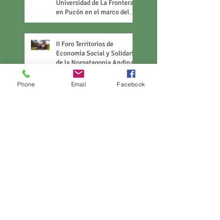
Universidad de La Frontera
en Pucón en el marco del
Día Mundial del Turismo
II Foro Territorios de
Economía Social y Solidaria
de la Norpatagonia Andina
Phone
Email
Facebook
OVERTOURSIM: Auge y
caída de los Destinos
Turisticos- 26 de septiembre
Taller "Herramientas de la
vida- Construcciones
invisibles... construcciones
posibles"