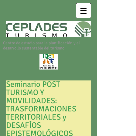
Centro de estudio para la planificación y el
desarrollo sustentable del turismo
Seminario POST
TURISMO Y
MOVILIDADES:
TRASFORMACIONES
TERRITORIALES y
DESAFÍOS
EPISTEMOLÓGICOS