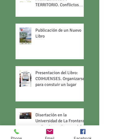
TERRITORIO. Conflictos
contemporáneos de las
ciudades turísticas.
Publicación de un Nuevo
Libro
Presentacion del Libro:
COIHUENSES. Organizarse
para constuir un lugar
Disertación en la
Universidad de La Frontera
en Pucón en el marco del
Día Mundial del Turismo
Phone
Email
Facebook