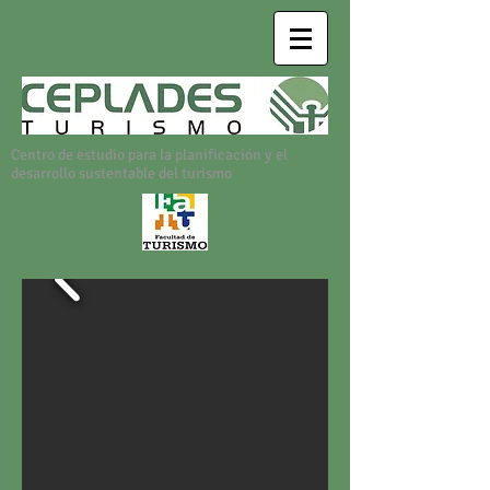
Centro de estudio para la planificación y el
desarrollo sustentable del turismo