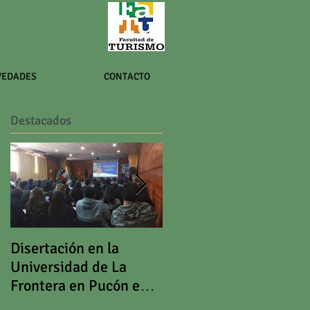
VEDADES
CONTACTO
Destacados
Disertación en la
II Foro Territorios de
Universidad de La
Economía Social y
Frontera en Pucón en
Solidaria de la
el marco del Día
Norpatagonia Andina