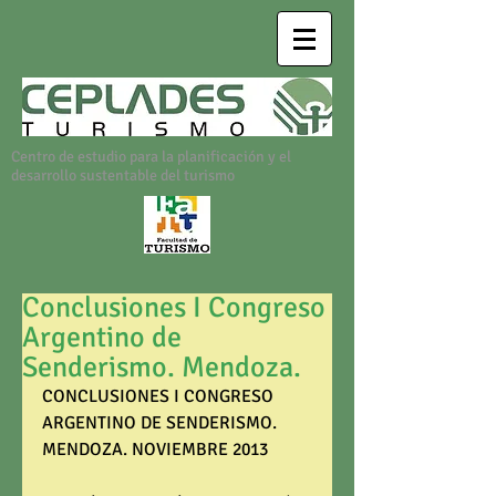
Centro de estudio para la planificación y el
desarrollo sustentable del turismo
Conclusiones I Congreso
Argentino de
Senderismo. Mendoza.
CONCLUSIONES I CONGRESO 
ARGENTINO DE SENDERISMO. 
MENDOZA. NOVIEMBRE 2013 