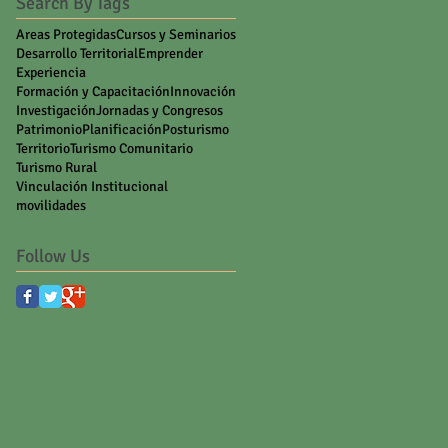
Search By Tags
Areas Protegidas
Cursos y Seminarios
Desarrollo Territorial
Emprender
Experiencia
Formación y Capacitación
Innovación
Investigación
Jornadas y Congresos
Patrimonio
Planificación
Posturismo
Territorio
Turismo Comunitario
Turismo Rural
Vinculación Institucional
movilidades
Follow Us