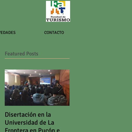
VEDADES
CONTACTO
Featured Posts
Disertación en la
II Foro Territorios de
Universidad de La
Economía Social y
Frontera en Pucón en
Solidaria de la